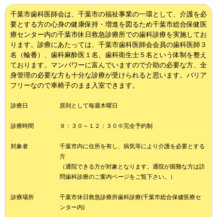
千葉市歯科医師会は、千葉市の福祉事業の一環として、介護を必
要とする方の心身の健康保持・増進を図るため千葉市総合保健医
療センター内の千葉市休日救急診療所での歯科診療を実施してお
ります。診療にあたっては、千葉市歯科医師会会員の歯科医師３
名（輪番）、歯科麻酔医１名、歯科衛生士５名という体制を整え
ております。マンパワーに富んでいますので介助の必要な方、全
身管理の必要な方も十分な診療が受けられると思います。バリア
フリーなので車椅子のまま入室できます。
診療日
原則として毎週木曜日
診療時間
９：３０～１２：３０※完全予約制
対象者
千葉市内に住所を有し、病気等により介護を必要とする
方
（通院できる方が対象となります。通院が困難な方は訪
問歯科診療のご案内ページをご覧下さい。）
診療場所
千葉市休日救急診療所歯科診療(千葉市総合保健医療セ
ンター内)