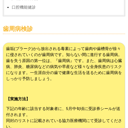
口腔機能健診
歯周病検診
歯垢(プラーク)から放出される毒素によって歯肉や歯槽骨が徐々
に侵されていくのが歯周病です。知らない間に進行する歯周病。
歯を失う原因の第一位は、『歯周病』です。また、歯周病は心臓
病、肺炎、糖尿病などの病気や早産など様々な全身疾患のリスク
になります。一生涯自分の歯で健康な生活を送るために歯周病を
しっかり予防しましょう。
【実施方法】
下記の年齢に該当する対象者に、5月中旬頃に受診券シールが送
付されます。
同封のリストに記載されている協力医療機関にて受診してくださ
い。